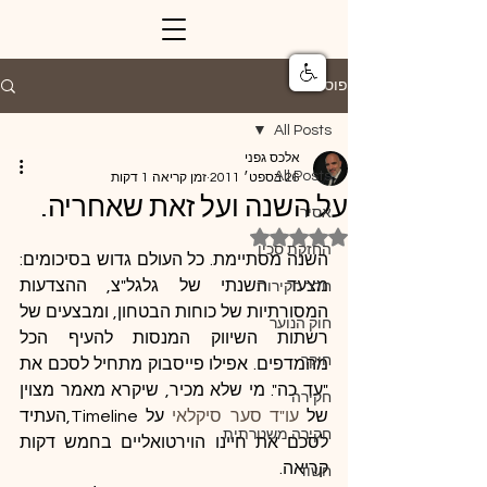
פוסט
All Posts
אלכס גפני
All Posts
26 בספט׳ 2011
זמן קריאה 1 דקות
על השנה ועל זאת שאחריה.
אסיר
דירוג של NaN מתוך 5 כוכבים
החזקת סכין
השנה מסתיימת. כל העולם גדוש בסיכומים: 
מצעד השנתי של גלגל"צ, ההצדעות 
חדר חקירות
המסורתיות של כוחות הבטחון, ומבצעים של 
חוק הנוער
רשתות השיווק המנסות להעיף הכל 
חוקר
מהמדפים. אפילו פייסבוק מתחיל לסכם את 
"עד כה". מי שלא מכיר, שיקרא מאמר מצוין 
חקירה
של 
עו"ד סער סיקלאי
 על Timeline,העתיד 
חקירה משטרתית
לסכם את חיינו הוירטואליים בחמש דקות 
קריאה.
חשוד