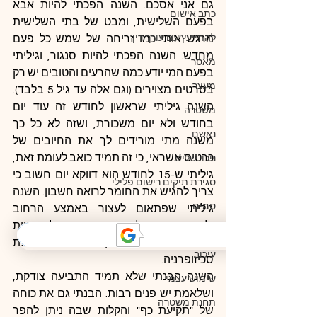
גם אני אסכם. השנה הפכתי להיות אבא 
כתב אישום
בפעם השלישית, ומבט של בתי השלישית 
להתייעץ עם עורך דין
מרגש אותי כמו זריחה של שמש כל פעם 
מחדש. השנה הפכתי להיות סנגור, וגיליתי 
מאסר
בפעם המי יודע כמה שהרעים והטובים יש רק 
מעצר
בסרטים מצוירים (וגם אלה עד גיל 5 בלבד). 
השנה גיליתי שראשון לחודש זה עוד יום 
משטרה
בחודש ולא יום משכורת, ושזה לא כל כך 
נאשם
משנה מתי מורידים לך את החיובים של 
כרטיס אשראי, כי זה תמיד כואב.לעומת זאת, 
ניכוי שליש
גיליתי ש-15 לחודש הוא דווקא יום חשוב כי 
סגירת תיקים רישום פלילי
צריך להגיש את החומר לרואה חשבון. השנה 
סמים
גיליתי שפתאום לעצור באמצע הרחוב 
ולראות את העולם במבט אחר, מלא  חיות 
עד
באותו רגע  לווא דווקא מעיד על מחלת 
עיכוב
סכיזופרניה.
השנה הבנתי שלא תמיד התביעה צודקת, 
שימוש עצמי
ושלאמת יש פנים רבות. הבנתי גם את כוחה 
תחנת משטרה
של "תקיעת כף" והקלות שבה ניתן להפר 