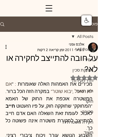
פוסט
All Posts
אלכס גפני
All Posts
5 ביולי 2011
זמן קריאה 2 דקות
על חובה להתייצב לחקירה או
אסיר
לא?
החזקת סכין
דירוג של NaN מתוך 5 כוכבים
חדר חקירות
מכירים את האמהות האלה שאומרות : "
אם 
חוק הנוער
לא תאכל ,יבוא שוטר"
 במקרה הזה הכל ברור. 
המשטרה אוכפת את החוק של האמא 
חוקר
"המחוקק" שחוקקה חוק, על פיו הזעטוט 
חייב
חקירה
לאכול. לעומת זאת השאלה האם אדם חייב 
להתייצב לחקירת משטרה אינה פשוטה כל 
חקירה משטרתית
כך.
חשוד
השבוע הנושא עורר ויכוח ציבורי רציני. 