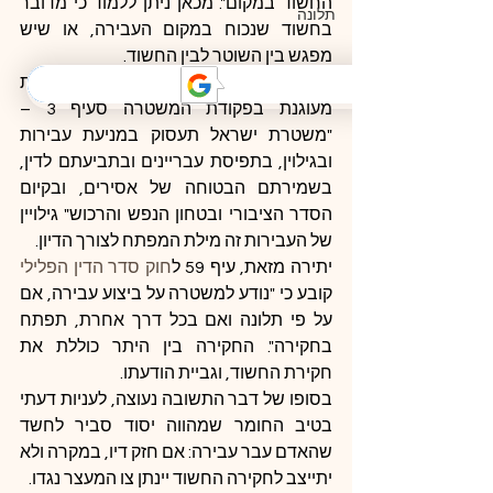
החשוד במקום". מכאן ניתן ללמוד כי מדובר 
תלונה
בחשוד שנכוח במקום העבירה, או שיש 
מפגש בין השוטר לבין החשוד.
זכותה של המשטרה לחקור וגלבות עדויות 
מעוגנת בפקודת המשטרה סעיף 3 – 
"משטרת ישראל תעסוק במניעת עבירות 
ובגילוין, בתפיסת עבריינים ובתביעתם לדין, 
בשמירתם הבטוחה של אסירים, ובקיום 
הסדר הציבורי ובטחון הנפש והרכוש" גילויין 
של העבירות זה מילת המפתח לצורך הדיון.
יתירה מזאת, עיף 59 ל
חוק סדר הדין הפלילי
קובע כי "נודע למשטרה על ביצוע עבירה, אם 
על פי תלונה ואם בכל דרך אחרת, תפתח 
בחקירה". החקירה בין היתר כוללת את 
חקירת החשוד, וגביית הודעתו.
בסופו של דבר התשובה נעוצה, לעניות דעתי 
בטיב החומר שמהווה יסוד סביר לחשד 
שהאדם עבר עבירה: אם חזק דיו, במקרה ולא 
יתייצב לחקירה החשוד יינתן צו המעצר נגדו.