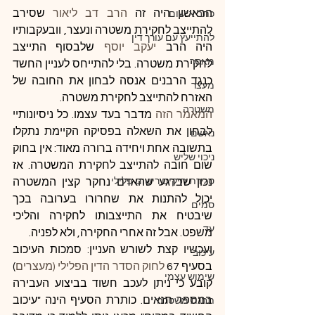
הראשון היה זה 
הרב דב ליאור
 שסירב 
כתב אישום
להתייצב לחקירת משטרה ונעצר, וובעקבותיו 
להתייעץ עם עורך דין
היה הרב 
יעקב יוסף
 שלבסוף התייצב 
מאסר
לחקירת משטרה. בלי להתייחס לעניין החשד 
כנגד הרבנים אנסה לבחון את החובה של 
מעצר
האזרח להתייצב לחקירת משטרה.
משטרה
המאמר הזה
 מדבר בעד עצמו. כל ניסיונותיי 
לבחון את השאלה בפסיקה הקיימת נתקלו 
נאשם
בתשובה אחת ויחידה ברורה מאוד: אין בחוק 
ניכוי שליש
שום חובה להתייצב לחקירת המשטרה. אז 
סגירת תיקים רישום פלילי
נכון שברגע שהאדם נחקר קצין המשטרה 
יכול להתנות את שחרורו בערובה בכך 
סמים
שיבטיח את התייצבותו לחקירה והליכי 
עד
משפט. אבל זה אחרי החקירה, ולא לפניה.
ועכשיו קצת לשורש העניין: סמכות העיכוב 
עיכוב
בסעיף 67
 לחוק הסדר הדין הפלילי (מעצרים
) 
שימוש עצמי
קובע כי ניתן לעכב חשוד בביצוע העבירה 
במספר תנאים. כותרת הסעיף הינה "עיכוב 
תחנת משטרה